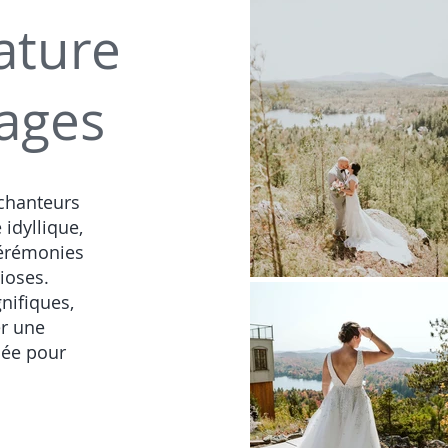
ature
ages
chanteurs
 idyllique,
cérémonies
ioses.
nifiques,
er une
sée pour