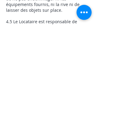
équipements fournis, ni la rive ni de
laisser des objets sur place.
4.5 Le Locataire est responsable de
remettre les équipements fournis à leur
place.
4.6 Toujours nettoyer le BBQ extérieur et
fermer la valve de la bonbonne de gaz
après son utilisation.
5. Spa et Sauna (si
applicable)
5.1 Les enfants de 12 ans et moins sont
strictement interdit dans le spa et le
sauna.
5.2 Respecter le nombre maximal de 6
personnes à la fois dans le spa.